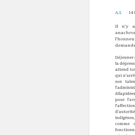
A.L
14 
Il n’y 
anachro
l’honneur
demander
Déjeuner 
la dépress
attend to
qui n’arri
son talen
l’adminis
dilapidée
pour l’av
l’affectio
d’autori
indigènes
comme de
fonctionna