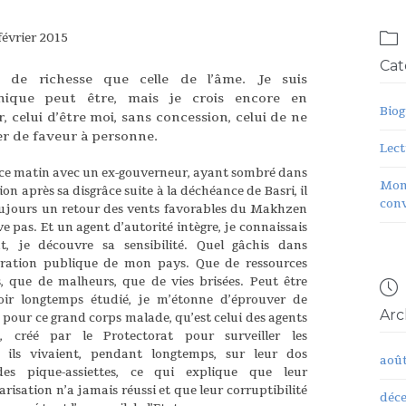

février 2015
Cat
a de richesse que celle de l’âme. Je suis
nique peut être, mais je crois encore en
Biog
, celui d’être moi, sans concession, celui de ne
 de faveur à personne.
Lect
ce matin avec un ex-gouverneur, ayant sombré dans
Mon
ion après sa disgrâce suite à la déchéance de Basri, il
conv
ujours un retour des vents favorables du Makhzen
ve pas. Et un agent d’autorité intègre, je connaissais
t, je découvre sa sensibilité. Quel gâchis dans
tration publique de mon pays. Que de ressources
s, que de malheurs, que de vies brisées. Peut être

oir longtemps étudié, je m’étonne d’éprouver de
Arc
n pour ce grand corps malade, qu’est celui des agents
té, créé par le Protectorat pour surveiller les
, ils vivaient, pendant longtemps, sur leur dos
aoû
s pique-assiettes, ce qui explique que leur
risation n’a jamais réussi et que leur corruptibilité
déc