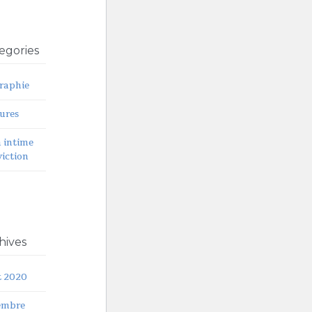
egories
raphie
ures
 intime
iction
hives
t 2020
embre