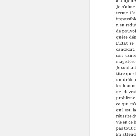
a toujours
Je n’aime 
terme. L’
impossibl
n’en rédui
de pouvoi
quête dém
L’Etat se
candidat. 
son usur
magistère
Je souhai
titre que 
un drôle 
les homm
ne devra
problème :
ce qui m’
qui est l
réussite d
vie en ce 
pas tout c
En attend