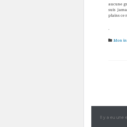
aucune gr
suis jama
plains ce 
.
Catego

Mon in
Il y a eu une e