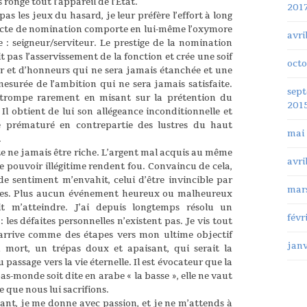
 rongé tout l’appareil de l’Etat.
201
pas les jeux du hasard, je leur préfère l’effort à long
acte de nomination comporte en lui-même l’oxymore
avri
e : seigneur/serviteur. Le prestige de la nomination
t pas l’asservissement de la fonction et crée une soif
octo
r et d’honneurs qui ne sera jamais étanchée et une
esurée de l’ambition qui ne sera jamais satisfaite.
sep
 trompe rarement en misant sur la prétention du
201
Il obtient de lui son allégeance inconditionnelle et
e prématuré en contrepartie des lustres du haut
mai
.
te ne jamais être riche. L’argent mal acquis au même
avri
le pouvoir illégitime rendent fou. Convaincu de cela,
de sentiment m’envahit, celui d’être invincible par
mar
es. Plus aucun événement heureux ou malheureux
it m’atteindre. J’ai depuis longtemps résolu un
févr
 les défaites personnelles n’existent pas. Je vis tout
arrive comme des étapes vers mon ultime objectif
janv
a mort, un trépas doux et apaisant, qui serait la
u passage vers la vie éternelle. Il est évocateur que la
bas-monde soit dite en arabe « la basse », elle ne vaut
e que nous lui sacrifions.
ant, je me donne avec passion, et je ne m’attends à