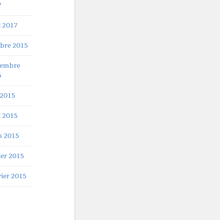
7
l 2017
bre 2015
tembre
5
 2015
l 2015
s 2015
ier 2015
ier 2015