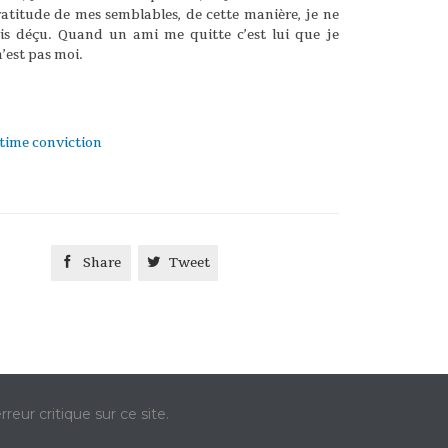
atitude de mes semblables, de cette manière, je ne
is déçu. Quand un ami me quitte c’est lui que je
n’est pas moi.
ry
time conviction

Share

Tweet
rreur critique sur ce site.