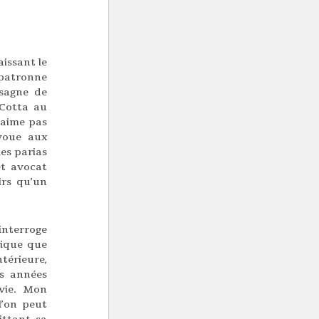
issant le
patronne
asagne de
Cotta au
’aime pas
voue aux
les parias
et avocat
irs qu’un
’interroge
lique que
térieure,
es années
 vie. Mon
l’on peut