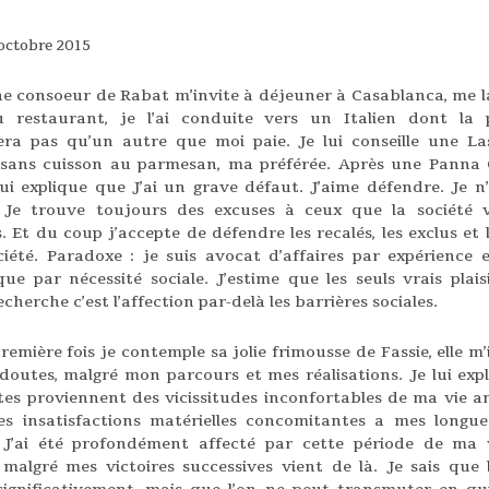
octobre 2015
e consoeur de Rabat m’invite à déjeuner à Casablanca, me la
u restaurant, je l’ai conduite vers un Italien dont la 
era pas qu’un autre que moi paie. Je lui conseille une L
sans cuisson au parmesan, ma préférée. Après une Panna 
 lui explique que J’ai un grave défaut. J’aime défendre. Je n
. Je trouve toujours des excuses à ceux que la société 
. Et du coup j’accepte de déf
endre les recalés, les exclus et 
ciété. Paradoxe : je suis avocat d’affaires par expérience 
ue par nécessité sociale. J’estime que les seuls vrais plais
cherche c’est l’affection par-delà les barrières sociales.
remière fois je contemple sa jolie frimousse de Fassie, elle m
doutes, malgré mon parcours et mes réalisations. Je lui exp
es proviennent des vicissitudes inconfortables de ma vie an
s insatisfactions matérielles concomitantes a mes longu
 J’ai été profondément affecté par cette période de ma
 malgré mes victoires successives vient de là. Je sais que 