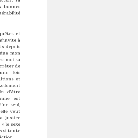
ittant sa
es bonnes
érabilité
quêtes et
m’invite à
eds depuis
peine mon
ec moi sa
arrêter de
une fois
itions et
tellement
in d’être
omme est
’un seul,
 elle veut
a justice
« le sexe
s si toute
iction.