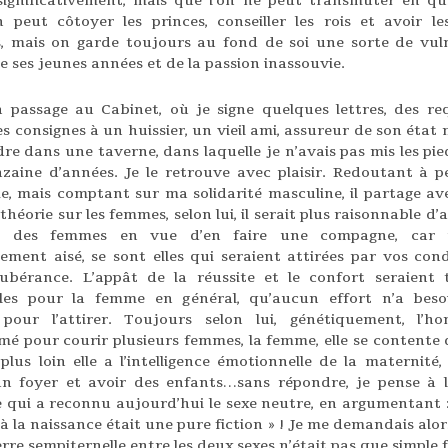
significativement, mais que l’on ne peut transmuter en qu
 peut côtoyer les princes, conseiller les rois et avoir l
, mais on garde toujours au fond de soi une sorte de vuln
e ses jeunes années et de la passion inassouvie.
 passage au Cabinet, où je signe quelques lettres, des re
 consignes à un huissier, un vieil ami, assureur de son état 
dre dans une taverne, dans laquelle je n’avais pas mis les pi
zaine d’années. Je le retrouve avec plaisir. Redoutant à 
e, mais comptant sur ma solidarité masculine, il partage av
théorie sur les femmes, selon lui, il serait plus raisonnable d’
r des femmes en vue d’en faire une compagne, car 
rement aisé, se sont elles qui seraient attirées par vos cond
ubérance. L’appât de la réussite et le confort seraient 
ibles pour la femme en général, qu’aucun effort n’a beso
 pour l’attirer. Toujours selon lui, génétiquement, l’h
é pour courir plusieurs femmes, la femme, elle se contente d
 plus loin elle a l’intelligence émotionnelle de la maternité,
n foyer et avoir des enfants…sans répondre, je pense à l
e qui a reconnu aujourd’hui le sexe neutre, en argumentant : 
à la naissance était une pure fiction » ! Je me demandais alor
rre sempiternelle entre les deux sexes n’était pas que simple f