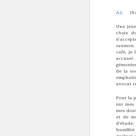
A.L
18 
Une jeun
choix d
n’accept
saumon 
café, je
accuser
gémonies
de la so
emphatiq
avocat re
Pour la p
sur mes 
mes dout
et de me
d’étude.
humilité