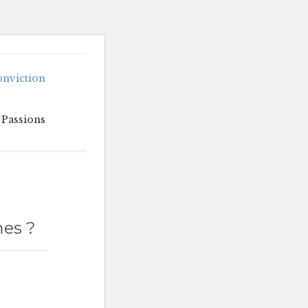
Skip
onviction
to
content
Passions
es ?