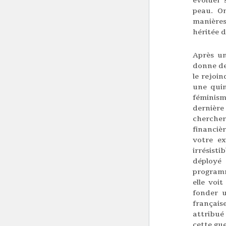
évoluer 
peau. On
manières
héritée d
Après un
donne des
le rejoin
une quin
féminism
dernière 
cherche
financiè
votre ex
irrésist
déployé
programm
elle voit
fonder u
français
attribué 
cette gue