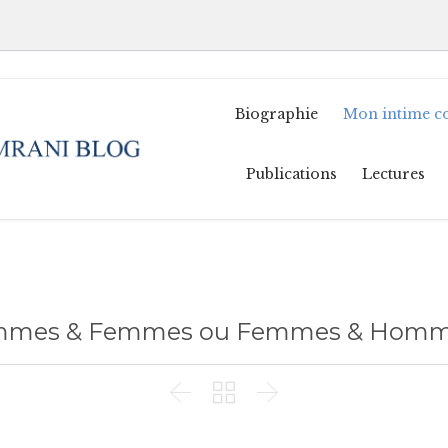
Biographie
Mon intime c
Publications
Lectures
mes & Femmes ou Femmes & Homm


